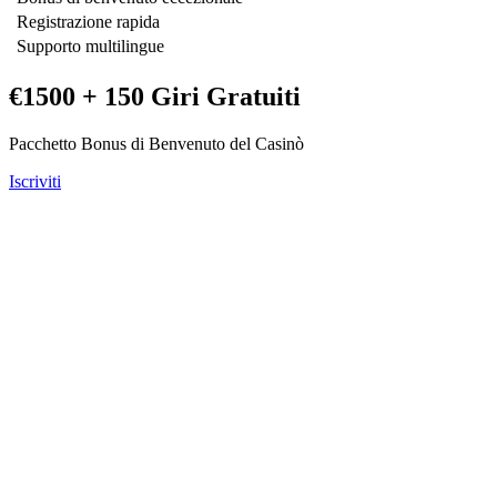
Registrazione rapida
Supporto multilingue
€1500 + 150 Giri Gratuiti
Pacchetto Bonus di Benvenuto del Casinò
Iscriviti