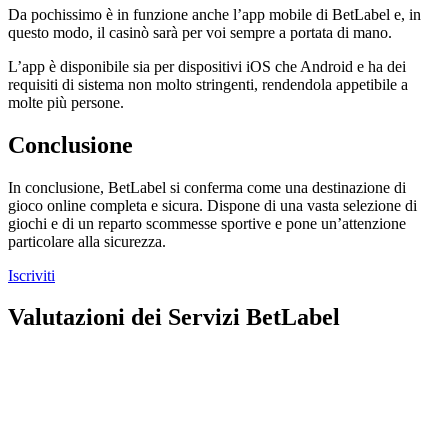
Da pochissimo è in funzione anche l’app mobile di BetLabel e, in
questo modo, il casinò sarà per voi sempre a portata di mano.
L’app è disponibile sia per dispositivi iOS che Android e ha dei
requisiti di sistema non molto stringenti, rendendola appetibile a
molte più persone.
Conclusione
In conclusione, BetLabel si conferma come una destinazione di
gioco online completa e sicura. Dispone di una vasta selezione di
giochi e di un reparto scommesse sportive e pone un’attenzione
particolare alla sicurezza.
Iscriviti
Valutazioni dei Servizi BetLabel