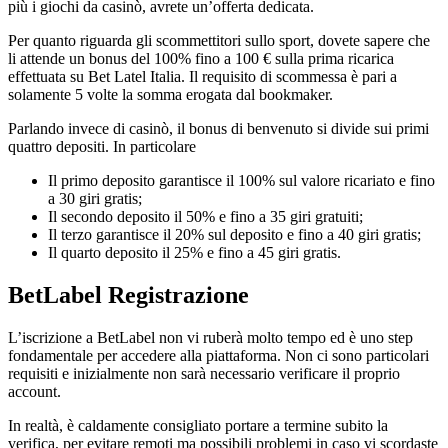
più i giochi da casinò, avrete un’offerta dedicata.
Per quanto riguarda gli scommettitori sullo sport, dovete sapere che
li attende un bonus del 100% fino a 100 € sulla prima ricarica
effettuata su Bet Latel Italia. Il requisito di scommessa è pari a
solamente 5 volte la somma erogata dal bookmaker.
Parlando invece di casinò, il bonus di benvenuto si divide sui primi
quattro depositi. In particolare
Il primo deposito garantisce il 100% sul valore ricariato e fino
a 30 giri gratis;
Il secondo deposito il 50% e fino a 35 giri gratuiti;
Il terzo garantisce il 20% sul deposito e fino a 40 giri gratis;
Il quarto deposito il 25% e fino a 45 giri gratis.
BetLabel Registrazione
L’iscrizione a BetLabel non vi ruberà molto tempo ed è uno step
fondamentale per accedere alla piattaforma. Non ci sono particolari
requisiti e inizialmente non sarà necessario verificare il proprio
account.
In realtà, è caldamente consigliato portare a termine subito la
verifica, per evitare remoti ma possibili problemi in caso vi scordaste