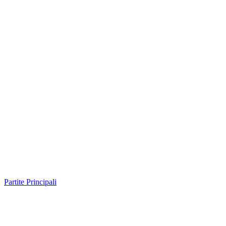
Partite Principali