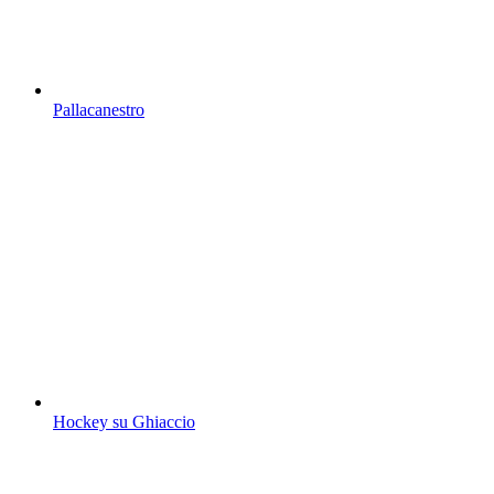
Pallacanestro
Hockey su Ghiaccio