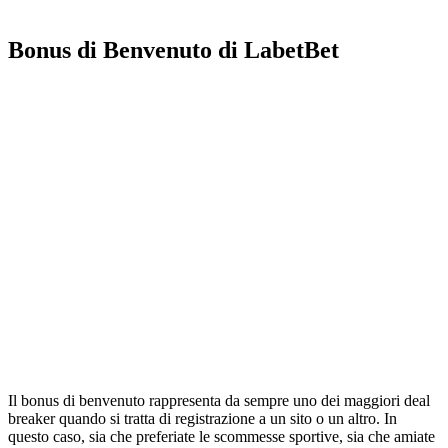
Bonus di Benvenuto di LabetBet
Il bonus di benvenuto rappresenta da sempre uno dei maggiori deal
breaker quando si tratta di registrazione a un sito o un altro. In
questo caso, sia che preferiate le scommesse sportive, sia che amiate