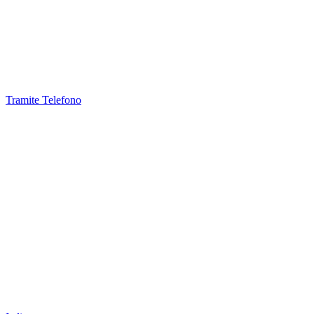
Tramite Telefono