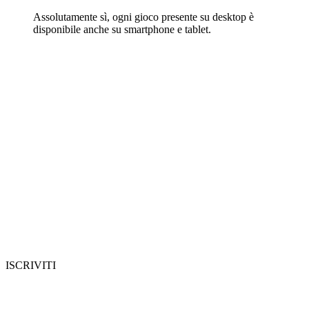
Assolutamente sì, ogni gioco presente su desktop è
disponibile anche su smartphone e tablet.
ISCRIVITI