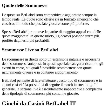
Quote delle Scommesse
Le quote su BetLabel sono competitive e aggiornate sempre in
tempo reale. Le quote sono offerte sia in formato americano che
classico, in modo che possiate giocare come più preferite.
Spesso BetLabel promuove le partite di maggior appeal con delle
quote maggiorate. In questo modo, i giocatori possono trarre più
profitto dagli esiti più probabili.
Scommesse Live su BetLabel
Le scommesse in diretta sono un’estensione naturale e necessaria
delle scommesse antepost. In questa speciale categoria ricadono gli
eventi in corso, sui quali è possibile scommettere con quote
naturalmente diverse e in continuo aggiornamento.
BetLabel permette di fare effettuare questo tipo di scommesse e in
alcuni casi vi è la possibilità di seguire il match in streaming. In
generale, la sezione live è assolutamente impeccabile e completata
delle tipologie di scommessa più comuni e giocate.
Giochi da Casinò BetLabel IT