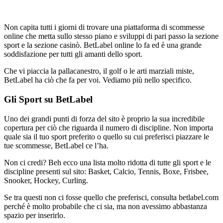
Non capita tutti i giorni di trovare una piattaforma di scommesse
online che metta sullo stesso piano e sviluppi di pari passo la sezione
sport e la sezione casinò. BetLabel online lo fa ed è una grande
soddisfazione per tutti gli amanti dello sport.
Che vi piaccia la pallacanestro, il golf o le arti marziali miste,
BetLabel ha ciò che fa per voi. Vediamo più nello specifico.
Gli Sport su BetLabel
Uno dei grandi punti di forza del sito è proprio la sua incredibile
copertura per ciò che riguarda il numero di discipline. Non importa
quale sia il tuo sport preferito o quello su cui preferisci piazzare le
tue scommesse, BetLabel ce l’ha.
Non ci credi? Beh ecco una lista molto ridotta di tutte gli sport e le
discipline presenti sul sito: Basket, Calcio, Tennis, Boxe, Frisbee,
Snooker, Hockey, Curling.
Se tra questi non ci fosse quello che preferisci, consulta betlabel.com
perché è molto probabile che ci sia, ma non avessimo abbastanza
spazio per inserirlo.