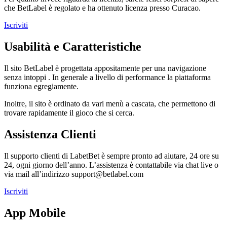
che BetLabel è regolato e ha ottenuto licenza presso Curacao.
Iscriviti
Usabilità e Caratteristiche
Il sito BetLabel è progettata appositamente per una navigazione
senza intoppi . In generale a livello di performance la piattaforma
funziona egregiamente.
Inoltre, il sito è ordinato da vari menù a cascata, che permettono di
trovare rapidamente il gioco che si cerca.
Assistenza Clienti
Il supporto clienti di LabetBet è sempre pronto ad aiutare, 24 ore su
24, ogni giorno dell’anno. L’assistenza è contattabile via chat live o
via mail all’indirizzo support@betlabel.com
Iscriviti
App Mobile