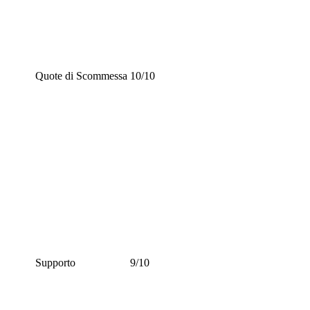
Quote di Scommessa
10
/10
Supporto
9
/10